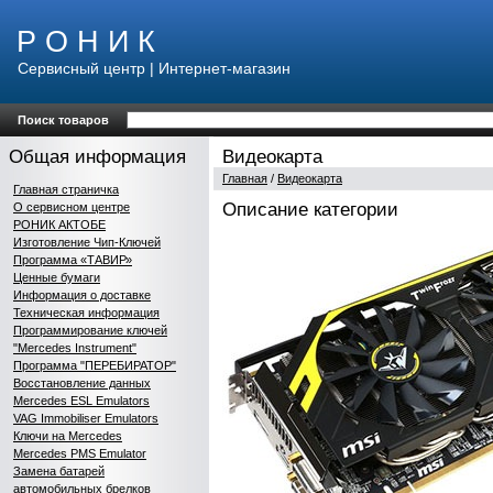
Р О Н И К
Сервисный центр | Интернет-магазин
Поиск товаров
Общая информация
Видеокарта
Главная
/
Видеокарта
Главная страничка
Описание категории
О сервисном центре
РОНИК АКТОБЕ
Изготовление Чип-Ключей
Программа «ТАВИР»
Ценные бумаги
Информация о доставке
Техническая информация
Программирование ключей
"Mercedes Instrument"
Программа "ПЕРЕБИРАТОР"
Восстановление данных
Mercedes ESL Emulators
VAG Immobiliser Emulators
Ключи на Mercedes
Mercedes PMS Emulator
Замена батарей
автомобильных брелков