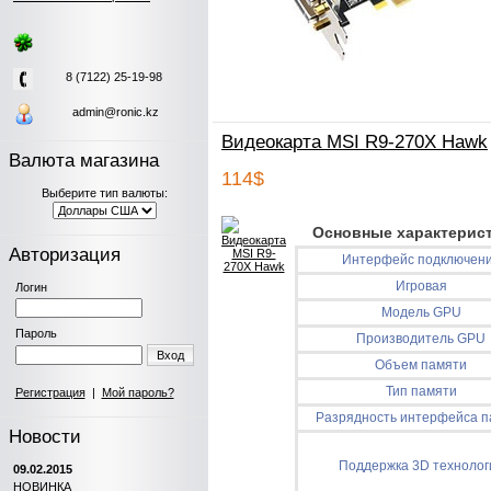
8 (7122) 25-19-98
admin@ronic.kz
Видеокарта MSI R9-270X Hawk
Валюта магазина
114$
Выберите тип валюты:
Основные характерист
Авторизация
Интерфейс подключен
Игровая
Логин
Модель GPU
Пароль
Производитель GPU
Вход
Объем памяти
Тип памяти
Регистрация
|
Мой пароль?
Разрядность интерфейса п
Новости
Поддержка 3D технолог
09.02.2015
НОВИНКА