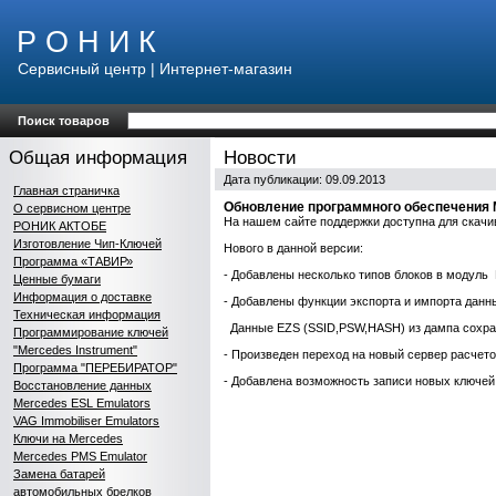
Р О Н И К
Сервисный центр | Интернет-магазин
Поиск товаров
Общая информация
Новости
Дата публикации: 09.09.2013
Главная страничка
Обновление программного обеспечения M
О сервисном центре
На нашем сайте поддержки доступна для скачи
РОНИК АКТОБЕ
Изготовление Чип-Ключей
Нового в данной версии:
Программа «ТАВИР»
- Добавлены несколько типов блоков в модул
Ценные бумаги
Информация о доставке
- Добавлены функции экспорта и импорта данн
Техническая информация
Данные EZS (SSID,PSW,HASH) из дампа сохраня
Программирование ключей
"Mercedes Instrument"
- Произведен переход на новый сервер расчето
Программа "ПЕРЕБИРАТОР"
- Добавлена возможность записи новых ключей
Восстановление данных
Mercedes ESL Emulators
VAG Immobiliser Emulators
Ключи на Mercedes
Mercedes PMS Emulator
Замена батарей
автомобильных брелков