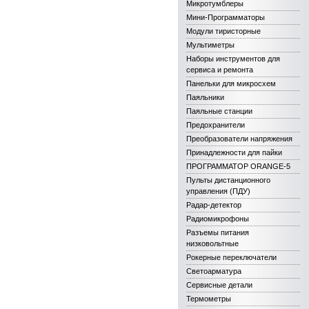
Микротумблеры
Мини-Программаторы
Модули тиристорные
Мультиметры
Наборы инструментов для
сервиса и ремонта
Панельки для микросхем
Паяльники
Паяльные станции
Предохранители
Преобразователи напряжения
Принадлежности для пайки
ПРОГРАММАТОР ORANGE-5
Пульты дистанционного
управления (ПДУ)
Радар-детектор
Радиомикрофоны
Разъемы питания
низковольтные
Рокерные переключатели
Светоарматура
Сервисные детали
Термометры