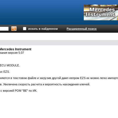
искать в найденном
Расширенный поиск
ercedes Instrument
вания версия 5.07
ь ECU MODULE.
ых EZS.
ются в текстовом файле и загрузив другой дамп еепром EZS их можно легко импортир
в. Увеличена скорость расчета и вероятность нахождения ключей.
 с версией РОМ "BE" по ИК.