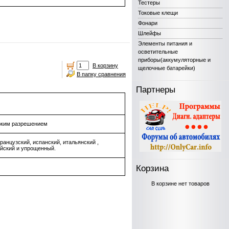
Тестеры
Токовые клещи
Фонари
Шлейфы
Элементы питания и
осветительные
приборы(аккумуляторные и
В корзину
щелочные батарейки)
В папку сравнения
Партнеры
соким разрешением
ранцузский, испанский, итальянский ,
айский и упрощенный.
Корзина
В корзине нет товаров