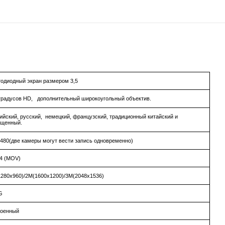
одиодный экран размером 3,5
градусов HD, дополнительный широкоугольный объектив.
ийский, русский, немецкий, французский, традиционный китайский и
ощенный.
480(две камеры могут вести запись одновременно)
4 (
MOV
)
280х960)/2М(1600х1200)/3М(2048х1536)
G
роенный