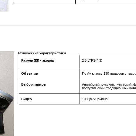
Технические характеристики
Размер ЖК - экрана
2.5
LTPS(4
:3)
Объектив
По А+ классу 130 градусов с вы
Выбор языков
Английский, русский, немецкий, ф
португальский, традиционный кит
Видео
1080р/720р/480р