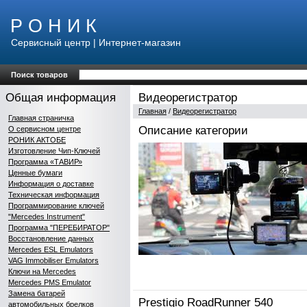
Р О Н И К
Сервисный центр | Интернет-магазин
Поиск товаров
Общая информация
Видеорегистратор
Главная
/
Видеорегистратор
Главная страничка
Описание категории
О сервисном центре
РОНИК АКТОБЕ
Изготовление Чип-Ключей
Программа «ТАВИР»
Ценные бумаги
Информация о доставке
Техническая информация
Программирование ключей
"Mercedes Instrument"
Программа "ПЕРЕБИРАТОР"
Восстановление данных
Mercedes ESL Emulators
VAG Immobiliser Emulators
Ключи на Mercedes
Mercedes PMS Emulator
Замена батарей
Prestigio RoadRunner 540
автомобильных брелков