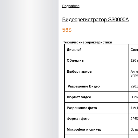
Подробнее
Видеорегистратор S30000A
56$
Технические характеристики
Дисплей
Свет
Объектив
120 
Выбор языков
Англ
упр
Разрешение Видео
720х
Формат видео
Н.26
Разрешение фото
1М(1
Формат фото
JP
Е
Микрофон и спикер
Вст