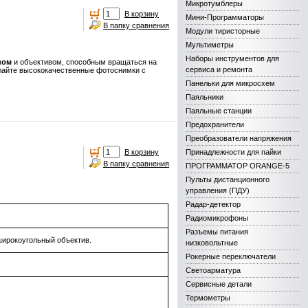
Микротумблеры
В корзину
Мини-Программаторы
В папку сравнения
Модули тиристорные
Мультиметры
Наборы инструментов для
ном
и объективом, способным вращаться на
сервиса и ремонта
лайте высококачественные фотоснимки с
Панельки для микросхем
Паяльники
Паяльные станции
Предохранители
Преобразователи напряжения
В корзину
Принадлежности для пайки
В папку сравнения
ПРОГРАММАТОР ORANGE-5
Пульты дистанционного
управления (ПДУ)
Радар-детектор
Радиомикрофоны
Разъемы питания
ирокоугольный объектив.
низковольтные
Рокерные переключатели
Светоарматура
Сервисные детали
Термометры