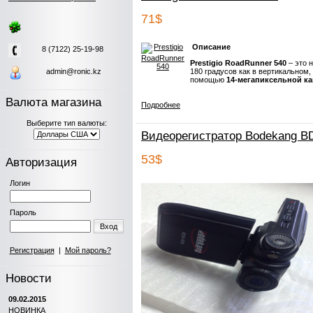
71$
Описание
8 (7122) 25-19-98
Prestigio RoadRunner 540
– это 
admin@ronic.kz
180 градусов как в вертикальном,
помощью
14-мегапиксельной к
Валюта магазина
Подробнее
Выберите тип валюты:
Видеорегистратор Bodekang B
53$
Авторизация
Логин
Пароль
Вход
Регистрация
|
Мой пароль?
Новости
09.02.2015
НОВИНКА