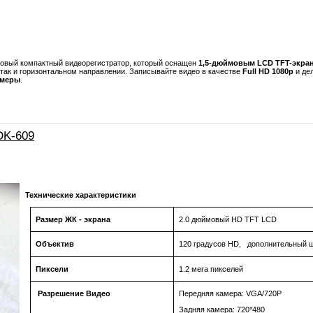
новый компактный видеорегистратор, который оснащен
1,5-дюймовым LCD TFT-экра
 так и горизонтальном направлении. Записывайте видео в качестве
Full HD 1080p
и де
амеры
.
DK-609
Технические характеристики
Размер ЖК - экрана
2.0 дюймовый
HD TFT LCD
Объектив
120 градусов HD, дополнительный ш
Пиксели
1.2 мега пикселей
Разрешение Видео
Передняя камера:
VGA
/720
P
Задняя камера: 720*480