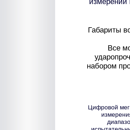
измерений 
Габариты вс
Все м
ударопроч
набором про
Цифровой ме
измерени
диапазо
испытательн