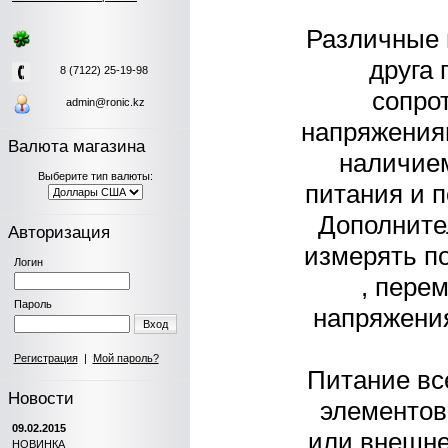
Различные 
друга
8 (7122) 25-19-98
сопро
admin@ronic.kz
напряжениям
Валюта магазина
наличием
Выберите тип валюты:
питания и п
Дополните
Авторизация
измерять по
Логин
, перем
Пароль
напряжения
Вход
Регистрация
|
Мой пароль?
Питание вс
Новости
элементов
09.02.2015
или внешне
НОВИНКА