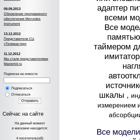
адаптер пи
09.09.2013
Обновление программного
всеми мо
обеспечения Mercedes
Instrument
Все моде
13.12.2012
памятью 
Представители СЦ
«Телемастер»
таймером дл
имитатор
11.12.2012
Мы стали представителями
нагл
Masterkit.ru
автоотк
Подписка на новости
источник
Подписаться
шкалы ,
ин
Отписаться
Отправить
измерением 
Сейчас на сайте
абсорбци
На данный момент
в магазине находится:
Все модели
4 посетитель(ей)