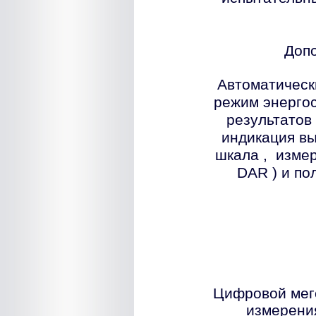
Доп
Автоматическ
режим энергос
результатов
индикация вы
шкала , изме
DAR
) и по
Цифровой ме
измерени