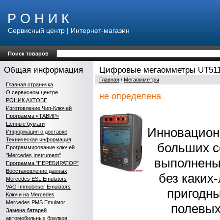
Р О Н И К
Сервисный центр | Интернет-магазин
Поиск товаров
Общая информация
Цифровые мегаомметры UT511
Главная
/
Мегаомметры
Главная страничка
О сервисном центре
не определена
РОНИК АКТОБЕ
Изготовление Чип-Ключей
Программа «ТАВИР»
Ценные бумаги
Инновацион
Информация о доставке
Техническая информация
больших с
Программирование ключей
"Mercedes Instrument"
выполнены
Программа "ПЕРЕБИРАТОР"
Восстановление данных
без каких
Mercedes ESL Emulators
VAG Immobiliser Emulators
пригодны
Ключи на Mercedes
Mercedes PMS Emulator
полевых
Замена батарей
автомобильных брелков