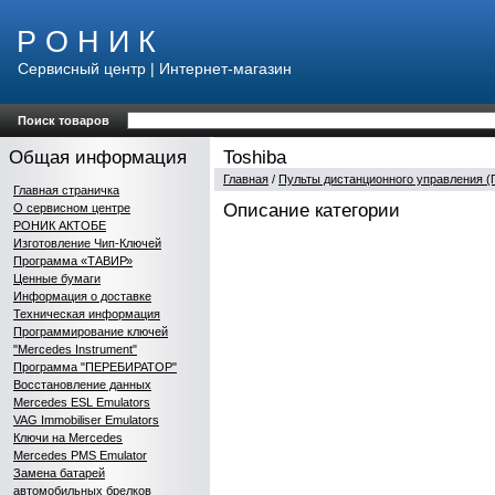
Р О Н И К
Сервисный центр | Интернет-магазин
Поиск товаров
Общая информация
Toshiba
Главная
/
Пульты дистанционного управления (
Главная страничка
Описание категории
О сервисном центре
РОНИК АКТОБЕ
Изготовление Чип-Ключей
Программа «ТАВИР»
Ценные бумаги
Информация о доставке
Техническая информация
Программирование ключей
"Mercedes Instrument"
Программа "ПЕРЕБИРАТОР"
Восстановление данных
Mercedes ESL Emulators
VAG Immobiliser Emulators
Ключи на Mercedes
Mercedes PMS Emulator
Замена батарей
автомобильных брелков