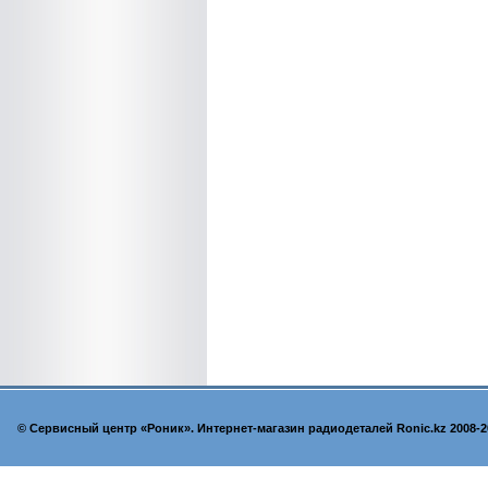
© Cервисный центр «Роник». Интернет-магазин радиодеталей Ronic.kz 2008-2