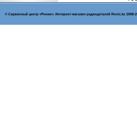
© Cервисный центр «Роник». Интернет-магазин радиодеталей Ronic.kz 2008-2