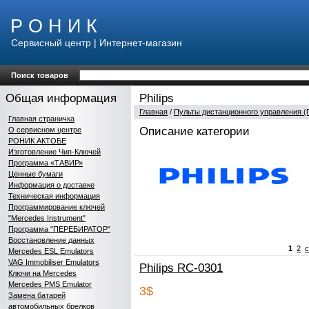
Р О Н И К
Сервисный центр | Интернет-магазин
Поиск товаров
Общая информация
Philips
Главная
/
Пульты дистанционного управления (
Главная страничка
Описание категории
О сервисном центре
РОНИК АКТОБЕ
Изготовление Чип-Ключей
Программа «ТАВИР»
Ценные бумаги
Информация о доставке
Техническая информация
Программирование ключей
"Mercedes Instrument"
Программа "ПЕРЕБИРАТОР"
Восстановление данных
1
2
с
Mercedes ESL Emulators
VAG Immobiliser Emulators
Philips RC-0301
Ключи на Mercedes
Mercedes PMS Emulator
3$
Замена батарей
автомобильных брелков