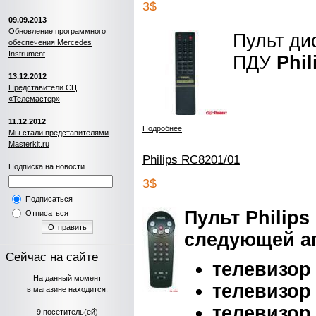
3$
09.09.2013
Обновление программного
Пульт ди
обеспечения Mercedes
Instrument
ПДУ
Phil
13.12.2012
Представители СЦ
«Телемастер»
11.12.2012
Подробнее
Мы стали представителями
Masterkit.ru
Philips RC8201/01
Подписка на новости
3$
Подписаться
Пульт Philips
Отписаться
Отправить
следующей а
Сейчас на сайте
телевизор 
На данный момент
телевизор 
в магазине находится:
телевизор 
9 посетитель(ей)