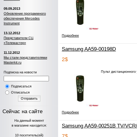
09.09.2013
Обновление программного
обеспечения Mercedes
Instrument
13.12.2012
Подробнее
Представители СЦ
«Телемастер»
Samsung AA59-00198D
11.12.2012
Мы стали представителями
2$
Masterkit.ru
Пульт дистанционног
Подписка на новости
Подписаться
Отписаться
Отправить
Сейчас на сайте
Подробнее
На данный момент
Samsung AA59-00251B TV/VCR
в магазине находится:
7$
10 посетитель(ей)