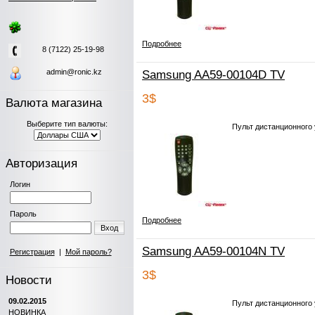
Подробнее
8 (7122) 25-19-98
admin@ronic.kz
Samsung AA59-00104D TV
3$
Валюта магазина
Выберите тип валюты:
Пульт дистанционного
Авторизация
Логин
Пароль
Подробнее
Вход
Samsung AA59-00104N TV
Регистрация
|
Мой пароль?
3$
Новости
09.02.2015
Пульт дистанционного
НОВИНКА