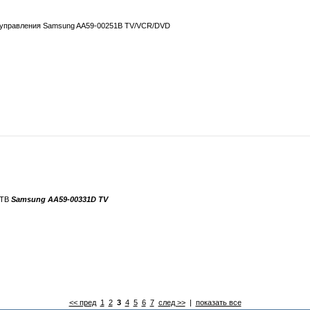
 управления Samsung AA59-00251B TV/VCR/DVD
 ТВ
Samsung AA59-00331D TV
<< пред
1
2
3
4
5
6
7
след >>
|
показать все