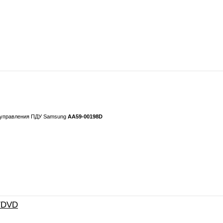
о управления ПДУ Samsung
AA59-00198D
/DVD