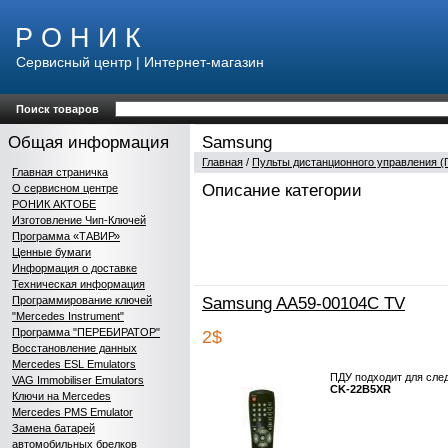
Р О Н И К
Сервисный центр | Интернет-магазин
Поиск товаров
Общая информация
Samsung
Главная
/
Пульты дистанционного управления (
Главная страничка
Описание категории
О сервисном центре
РОНИК АКТОБЕ
Изготовление Чип-Ключей
Программа «ТАВИР»
Ценные бумаги
Информация о доставке
Техническая информация
Программирование ключей
Samsung AA59-00104C TV
"Mercedes Instrument"
Программа "ПЕРЕБИРАТОР"
2$
Восстановление данных
Mercedes ESL Emulators
ПДУ подходит для сле
VAG Immobiliser Emulators
CK-22B5XR
Ключи на Mercedes
Mercedes PMS Emulator
Замена батарей
автомобильных брелков