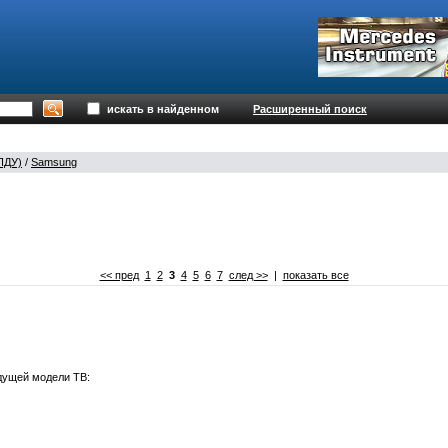
искать в найденном
Расширенный поиск
ПДУ)
/
Samsung
<< пред
1
2
3
4
5
6
7
след >>
|
показать все
дущей модели ТВ: