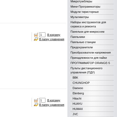
Микротумблеры
Мини-Программаторы
Модули тиристорные
Мультиметры
Наборы инструментов для
сервиса и ремонта
Панельки для микросхем
В корзину
Паяльники
В папку сравнения
Паяльные станции
Предохранители
Преобразователи напряжения
Принадлежности для пайки
ПРОГРАММАТОР ORANGE-5
Пульты дистанционного
управления (ПДУ)
BBK
CHUNGHOP
Daewoo
Elenberg
Hitachi
В корзину
HUAYU
В папку сравнения
HUMAX
JVC