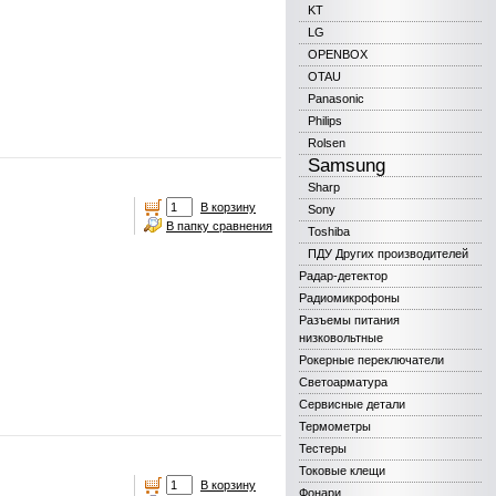
KT
LG
OPENBOX
OTAU
Panasonic
Philips
Rolsen
Samsung
Sharp
В корзину
Sony
В папку сравнения
Toshiba
ПДУ Других производителей
Радар-детектор
Радиомикрофоны
Разъемы питания
низковольтные
Рокерные переключатели
Светоарматура
Сервисные детали
Термометры
Тестеры
Токовые клещи
В корзину
Фонари