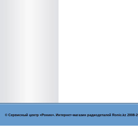
© Cервисный центр «Роник». Интернет-магазин радиодеталей Ronic.kz 2008-2