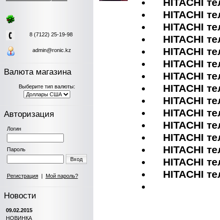
HITACHI тел
HITACHI тел
HITACHI тел
8 (7122) 25-19-98
HITACHI тел
HITACHI тел
admin@ronic.kz
HITACHI тел
Валюта магазина
HITACHI тел
HITACHI тел
Выберите тип валюты:
HITACHI тел
HITACHI тел
Авторизация
HITACHI тел
Логин
HITACHI тел
HITACHI тел
Пароль
Вход
HITACHI тел
HITACHI тел
Регистрация
|
Мой пароль?
Новости
09.02.2015
НОВИНКА