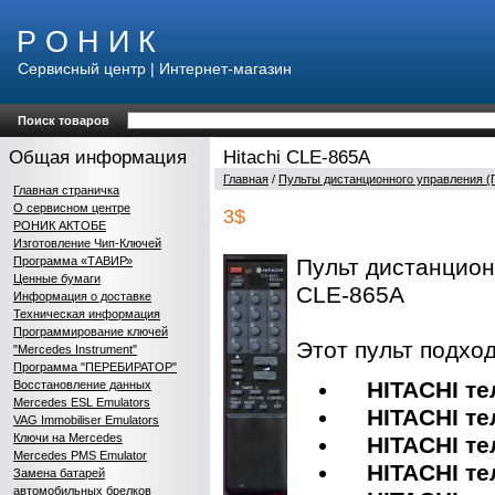
Р О Н И К
Сервисный центр | Интернет-магазин
Поиск товаров
Общая информация
Hitachi CLE-865A
Главная
/
Пульты дистанционного управления (
Главная страничка
О сервисном центре
3$
РОНИК АКТОБЕ
Изготовление Чип-Ключей
Программа «ТАВИР»
Пульт дистанцион
Ценные бумаги
CLE-865A
Информация о доставке
Техническая информация
Программирование ключей
Этот пульт подхо
"Mercedes Instrument"
Программа "ПЕРЕБИРАТОР"
HITACHI тел
Восстановление данных
Mercedes ESL Emulators
HITACHI тел
VAG Immobiliser Emulators
Ключи на Mercedes
HITACHI тел
Mercedes PMS Emulator
HITACHI тел
Замена батарей
автомобильных брелков